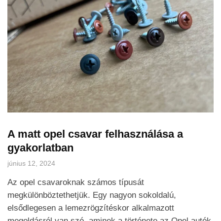
A matt opel csavar felhasználása a
gyakorlatban
június 12, 2024
Az opel csavaroknak számos típusát
megkülönböztethetjük. Egy nagyon sokoldalú,
elsődlegesen a lemezrögzítéskor alkalmazott
megoldásról van szó, aminek a története az Opel autók