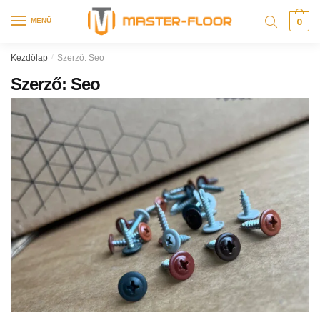
0
MENÜ
Kezdőlap
/
Szerző: Seo
Szerző:
Seo