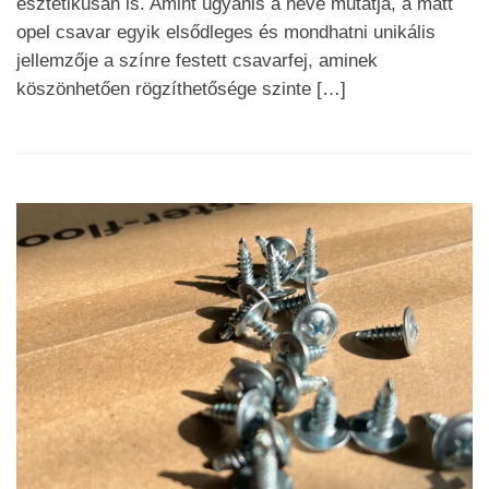
esztétikusan is. Amint ugyanis a neve mutatja, a matt
opel csavar egyik elsődleges és mondhatni unikális
jellemzője a színre festett csavarfej, aminek
köszönhetően rögzíthetősége szinte […]