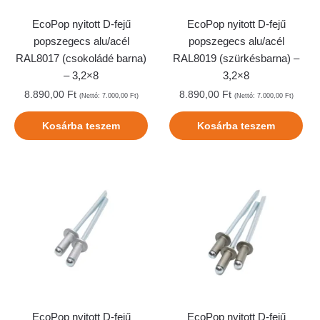
EcoPop nyitott D-fejű
EcoPop nyitott D-fejű
popszegecs alu/acél
popszegecs alu/acél
RAL8017 (csokoládé barna)
RAL8019 (szürkésbarna) –
– 3,2×8
3,2×8
8.890,00
Ft
8.890,00
Ft
(Nettó:
7.000,00
Ft
)
(Nettó:
7.000,00
Ft
)
Kosárba teszem
Kosárba teszem
EcoPop nyitott D-fejű
EcoPop nyitott D-fejű