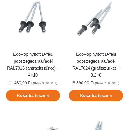
EcoPop nyitott D-fejű
EcoPop nyitott D-fejű
popszegecs alu/acél
popszegecs alu/acél
RAL7016 (antracitszürke) –
RAL7024 (grafitszürke) –
4×10
3,2×8
11.430,00
Ft
8.890,00
Ft
(Nettó:
9.000,00
Ft
)
(Nettó:
7.000,00
Ft
)
Kosárba teszem
Kosárba teszem