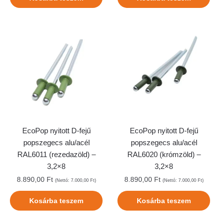
EcoPop nyitott D-fejű
EcoPop nyitott D-fejű
popszegecs alu/acél
popszegecs alu/acél
RAL6011 (rezedazöld) –
RAL6020 (krómzöld) –
3,2×8
3,2×8
8.890,00
Ft
8.890,00
Ft
(Nettó:
7.000,00
Ft
)
(Nettó:
7.000,00
Ft
)
Kosárba teszem
Kosárba teszem