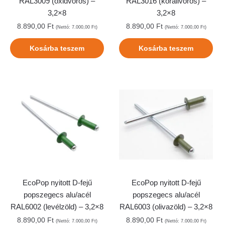
RAL3009 (oxidvörös) –
RAL3016 (korallvörös) –
3,2×8
3,2×8
8.890,00
Ft
8.890,00
Ft
(Nettó:
7.000,00
Ft
)
(Nettó:
7.000,00
Ft
)
Kosárba teszem
Kosárba teszem
EcoPop nyitott D-fejű
EcoPop nyitott D-fejű
popszegecs alu/acél
popszegecs alu/acél
RAL6002 (levélzöld) – 3,2×8
RAL6003 (olivazöld) – 3,2×8
8.890,00
Ft
8.890,00
Ft
(Nettó:
7.000,00
Ft
)
(Nettó:
7.000,00
Ft
)