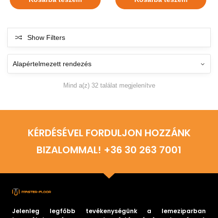
Show Filters
Mind a(z) 32 találat megjelenítve
KÉRDÉSÉVEL FORDULJON HOZZÁNK
BIZALOMMAL! +36 30 263 7001
Jelenleg legfőbb tevékenységünk a lemeziparban