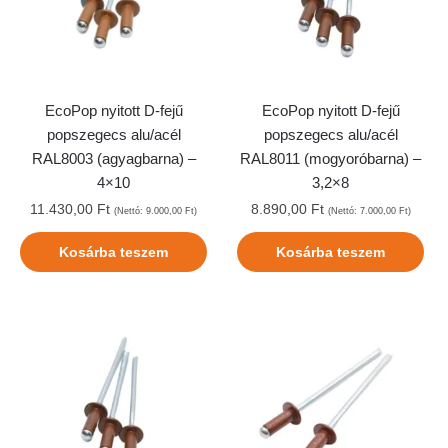
EcoPop nyitott D-fejű
EcoPop nyitott D-fejű
popszegecs alu/acél
popszegecs alu/acél
RAL8003 (agyagbarna) –
RAL8011 (mogyoróbarna) –
4×10
3,2×8
11.430,00
Ft
8.890,00
Ft
(Nettó:
9.000,00
Ft
)
(Nettó:
7.000,00
Ft
)
Kosárba teszem
Kosárba teszem