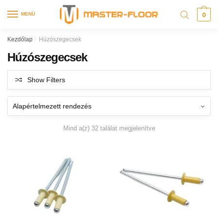
0
MENÜ
Kezdőlap
/
Húzószegecsek
Húzószegecsek
Show Filters
Mind a(z) 32 találat megjelenítve