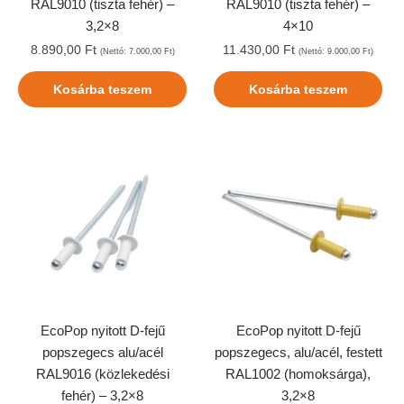
RAL9010 (tiszta fehér) –
RAL9010 (tiszta fehér) –
3,2×8
4×10
8.890,00
Ft
11.430,00
Ft
(Nettó:
7.000,00
Ft
)
(Nettó:
9.000,00
Ft
)
Kosárba teszem
Kosárba teszem
EcoPop nyitott D-fejű
EcoPop nyitott D-fejű
popszegecs alu/acél
popszegecs, alu/acél, festett
RAL9016 (közlekedési
RAL1002 (homoksárga),
fehér) – 3,2×8
3,2×8