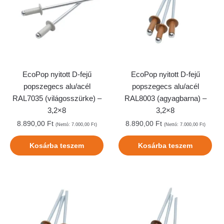
EcoPop nyitott D-fejű
EcoPop nyitott D-fejű
popszegecs alu/acél
popszegecs alu/acél
RAL7035 (világosszürke) –
RAL8003 (agyagbarna) –
3,2×8
3,2×8
8.890,00
Ft
8.890,00
Ft
(Nettó:
7.000,00
Ft
)
(Nettó:
7.000,00
Ft
)
Kosárba teszem
Kosárba teszem