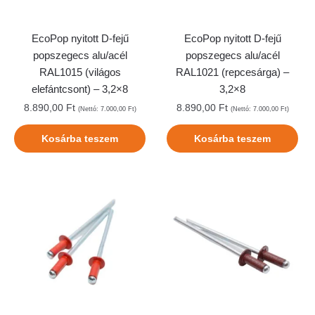
EcoPop nyitott D-fejű
EcoPop nyitott D-fejű
popszegecs alu/acél
popszegecs alu/acél
RAL1015 (világos
RAL1021 (repcesárga) –
elefántcsont) – 3,2×8
3,2×8
8.890,00
Ft
8.890,00
Ft
(Nettó:
7.000,00
Ft
)
(Nettó:
7.000,00
Ft
)
Kosárba teszem
Kosárba teszem