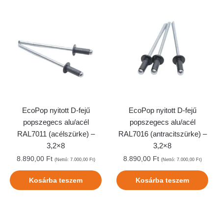
EcoPop nyitott D-fejű
EcoPop nyitott D-fejű
popszegecs alu/acél
popszegecs alu/acél
RAL7011 (acélszürke) –
RAL7016 (antracitszürke) –
3,2×8
3,2×8
8.890,00
Ft
8.890,00
Ft
(Nettó:
7.000,00
Ft
)
(Nettó:
7.000,00
Ft
)
Kosárba teszem
Kosárba teszem