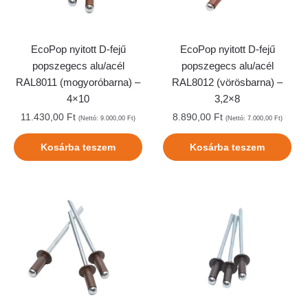
EcoPop nyitott D-fejű
EcoPop nyitott D-fejű
popszegecs alu/acél
popszegecs alu/acél
RAL8011 (mogyoróbarna) –
RAL8012 (vörösbarna) –
4×10
3,2×8
11.430,00
Ft
8.890,00
Ft
(Nettó:
9.000,00
Ft
)
(Nettó:
7.000,00
Ft
)
Kosárba teszem
Kosárba teszem