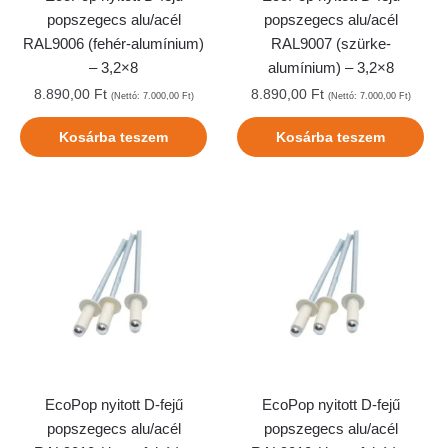
popszegecs alu/acél
popszegecs alu/acél
RAL9006 (fehér-alumínium)
RAL9007 (szürke-
– 3,2×8
alumínium) – 3,2×8
8.890,00
Ft
8.890,00
Ft
(Nettó:
7.000,00
Ft
)
(Nettó:
7.000,00
Ft
)
Kosárba teszem
Kosárba teszem
EcoPop nyitott D-fejű
EcoPop nyitott D-fejű
popszegecs alu/acél
popszegecs alu/acél