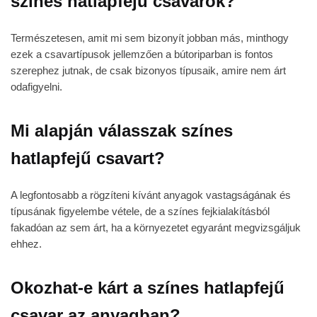
színes hatlapfejű csavarok?
Természetesen, amit mi sem bizonyít jobban más, minthogy
ezek a csavartípusok jellemzően a bútoriparban is fontos
szerephez jutnak, de csak bizonyos típusaik, amire nem árt
odafigyelni.
Mi alapján válasszak színes
hatlapfejű csavart?
A legfontosabb a rögzíteni kívánt anyagok vastagságának és
típusának figyelembe vétele, de a színes fejkialakításból
fakadóan az sem árt, ha a környezetet egyaránt megvizsgáljuk
ehhez.
Okozhat-e kárt a színes hatlapfejű
csavar az anyagban?