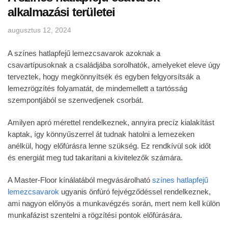
alkalmazási területei
augusztus 12, 2024
A színes hatlapfejű lemezcsavarok azoknak a
csavartípusoknak a családjába sorolhatók, amelyeket eleve úgy
terveztek, hogy megkönnyítsék és egyben felgyorsítsák a
lemezrögzítés folyamatát, de mindemellett a tartósság
szempontjából se szenvedjenek csorbát.
Amilyen apró mérettel rendelkeznek, annyira precíz kialakítást
kaptak, így könnyűszerrel át tudnak hatolni a lemezeken
anélkül, hogy előfúrásra lenne szükség. Ez rendkívül sok időt
és energiát meg tud takarítani a kivitelezők számára.
A Master-Floor kínálatából megvásárolható
színes hatlapfejű
lemezcsavarok
ugyanis önfúró fejvégződéssel rendelkeznek,
ami nagyon előnyös a munkavégzés során, mert nem kell külön
munkafázist szentelni a rögzítési pontok előfúrására.