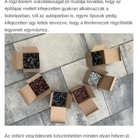
A rögzítőelem sokoldalúságát jól mutatja továbbá, hogy az
építőipar mellett kifejezetten gyakran alkalmazzák a
bútoriparban, sőt az autóiparban is, egyes típusok pedig
kifejezetten úgy lettek tervezve, hogy a fémlemezek rögzíthetők
legyenek egymáshoz.
Az önfúró végződésnek köszönhetően minden olyan helyen jó