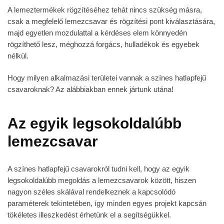
A lemeztermékek rögzítéséhez tehát nincs szükség másra,
csak a megfelelő lemezcsavar és rögzítési pont kiválasztására,
majd egyetlen mozdulattal a kérdéses elem könnyedén
rögzíthető lesz, méghozzá forgács, hulladékok és egyebek
nélkül.
Hogy milyen alkalmazási területei vannak a színes hatlapfejű
csavaroknak? Az alábbiakban ennek jártunk utána!
Az egyik legsokoldalúbb
lemezcsavar
A színes hatlapfejű csavarokról tudni kell, hogy az egyik
legsokoldalúbb megoldás a lemezcsavarok között, hiszen
nagyon széles skálával rendelkeznek a kapcsolódó
paraméterek tekintetében, így minden egyes projekt kapcsán
tökéletes illeszkedést érhetünk el a segítségükkel.