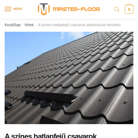
0
MENÜ
Kezdőlap
/
Hírek
/
A színes hatlapfejű csavarok alkalmazási területei
A színes hatlapfejű csavarok