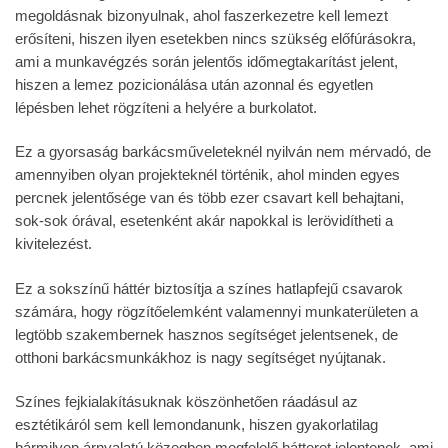
megoldásnak bizonyulnak, ahol faszerkezetre kell lemezt
erősíteni, hiszen ilyen esetekben nincs szükség előfúrásokra,
ami a munkavégzés során jelentős időmegtakarítást jelent,
hiszen a lemez pozicionálása után azonnal és egyetlen
lépésben lehet rögzíteni a helyére a burkolatot.
Ez a gyorsaság barkácsműveleteknél nyilván nem mérvadó, de
amennyiben olyan projekteknél történik, ahol minden egyes
percnek jelentősége van és több ezer csavart kell behajtani,
sok-sok órával, esetenként akár napokkal is lerövidítheti a
kivitelezést.
Ez a sokszínű háttér biztosítja a színes hatlapfejű csavarok
számára, hogy rögzítőelemként valamennyi munkaterületen a
legtöbb szakembernek hasznos segítséget jelentsenek, de
otthoni barkácsmunkákhoz is nagy segítséget nyújtanak.
Színes fejkialakításuknak köszönhetően ráadásul az
esztétikáról sem kell lemondanunk, hiszen gyakorlatilag
bármilyen árnyalatú közegben megfelelő hátteret jelentenek, ami