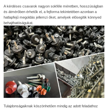
A kérdéses csavarok nagyon sokféle méretben, hosszúságban
és átmérőben érhetők el, a fejforma tekintetében azonban a
hatlapfejű megoldás jellemzi őket, amelyek elősegítik könnyed
behajthatóságukat.
Tulajdonságaiknak köszönhetően mindig az adott feladathoz