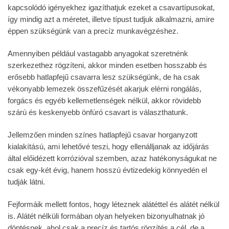
kapcsolódó igényekhez igazíthatjuk ezeket a csavartípusokat,
így mindig azt a méretet, illetve típust tudjuk alkalmazni, amire
éppen szükségünk van a precíz munkavégzéshez.
Amennyiben például vastagabb anyagokat szeretnénk
szerkezethez rögzíteni, akkor minden esetben hosszabb és
erősebb hatlapfejű csavarra lesz szükségünk, de ha csak
vékonyabb lemezek összefűzését akarjuk elérni rongálás,
forgács és egyéb kellemetlenségek nélkül, akkor rövidebb
szárú és keskenyebb önfúró csavart is választhatunk.
Jellemzően minden színes hatlapfejű csavar horganyzott
kialakítású, ami lehetővé teszi, hogy ellenálljanak az időjárás
által előidézett korrózióval szemben, azaz hatékonyságukat ne
csak egy-két évig, hanem hosszú évtizedekig könnyedén el
tudják látni.
Fejformáik mellett fontos, hogy léteznek alátéttel és alátét nélkül
is. Alátét nélküli formában olyan helyeken bizonyulhatnak jó
döntésnek, ahol csak a precíz és tartós rögzítés a cél, de a