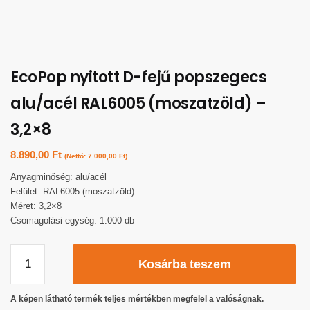
EcoPop nyitott D-fejű popszegecs
alu/acél RAL6005 (moszatzöld) –
3,2×8
8.890,00
Ft
(Nettó:
7.000,00
Ft
)
Anyagminőség: alu/acél
Felület: RAL6005 (moszatzöld)
Méret: 3,2×8
Csomagolási egység: 1.000 db
Kosárba teszem
A képen látható termék teljes mértékben megfelel a valóságnak.