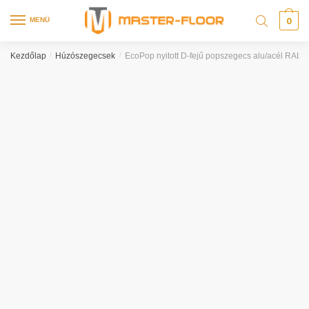
0
MENÜ
Kezdőlap
/
Húzószegecsek
/
EcoPop nyitott D-fejű popszegecs alu/acél RAL6