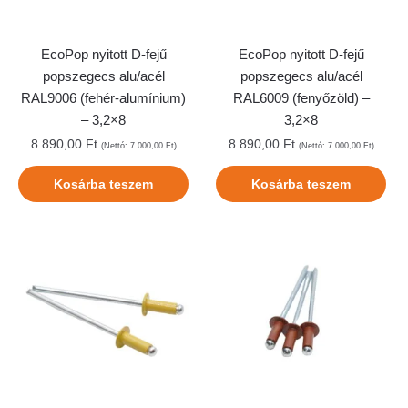
EcoPop nyitott D-fejű
EcoPop nyitott D-fejű
popszegecs alu/acél
popszegecs alu/acél
RAL9006 (fehér-alumínium)
RAL6009 (fenyőzöld) –
– 3,2×8
3,2×8
8.890,00
Ft
8.890,00
Ft
(Nettó:
7.000,00
Ft
)
(Nettó:
7.000,00
Ft
)
Kosárba teszem
Kosárba teszem