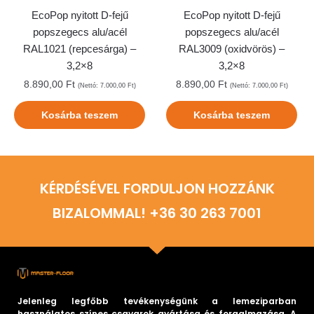
EcoPop nyitott D-fejű
EcoPop nyitott D-fejű
popszegecs alu/acél
popszegecs alu/acél
RAL1021 (repcesárga) –
RAL3009 (oxidvörös) –
3,2×8
3,2×8
8.890,00
Ft
8.890,00
Ft
(Nettó:
7.000,00
Ft
)
(Nettó:
7.000,00
Ft
)
Kosárba teszem
Kosárba teszem
KÉRDÉSÉVEL FORDULJON HOZZÁNK
BIZALOMMAL! +36 30 263 7001
Jelenleg legfőbb tevékenységünk a lemeziparban
használatos színes csavarok gyártása és forgalmazása. A