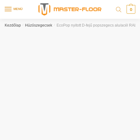
0
MENÜ
Kezdőlap
/
Húzószegecsek
/
EcoPop nyitott D-fejű popszegecs alu/acél RAL70