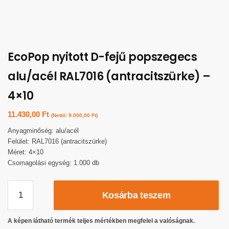
EcoPop nyitott D-fejű popszegecs
alu/acél RAL7016 (antracitszürke) –
4×10
11.430,00
Ft
(Nettó:
9.000,00
Ft
)
Anyagminőség: alu/acél
Felület: RAL7016 (antracitszürke)
Méret: 4×10
Csomagolási egység: 1.000 db
Kosárba teszem
A képen látható termék teljes mértékben megfelel a valóságnak.