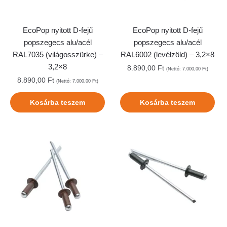
EcoPop nyitott D-fejű
EcoPop nyitott D-fejű
popszegecs alu/acél
popszegecs alu/acél
RAL7035 (világosszürke) –
RAL6002 (levélzöld) – 3,2×8
3,2×8
8.890,00
Ft
(Nettó:
7.000,00
Ft
)
8.890,00
Ft
(Nettó:
7.000,00
Ft
)
Kosárba teszem
Kosárba teszem