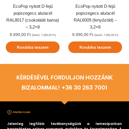
EcoPop nyitott D-fejű
EcoPop nyitott D-fejű
popszegecs alu/acél
popszegecs alu/acél
RAL8017 (csokoládé barna)
RAL6009 (fenyőzöld) –
– 3,2×8
3,2×8
8.890,00
Ft
8.890,00
Ft
(Nettó:
7.000,00
Ft
)
(Nettó:
7.000,00
Ft
)
Kosárba teszem
Kosárba teszem
KÉRDÉSÉVEL FORDULJON HOZZÁNK
BIZALOMMAL! +36 30 263 7001
Jelenleg legfőbb tevékenységünk a lemeziparban
használatos színes csavarok gyártása és forgalmazása. A