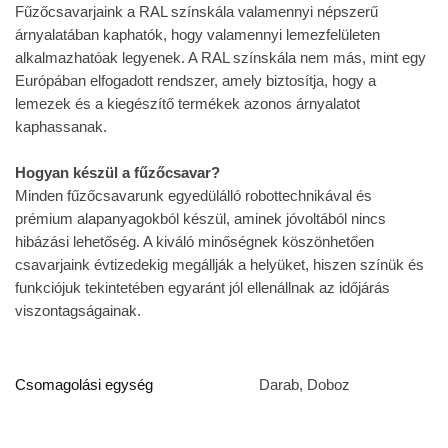
Fűzőcsavarjaink a RAL színskála valamennyi népszerű
árnyalatában kaphatók, hogy valamennyi lemezfelületen
alkalmazhatóak legyenek. A RAL színskála nem más, mint egy
Európában elfogadott rendszer, amely biztosítja, hogy a
lemezek és a kiegészítő termékek azonos árnyalatot
kaphassanak.
Hogyan készül a fűzőcsavar?
Minden fűzőcsavarunk egyedülálló robottechnikával és
prémium alapanyagokból készül, aminek jóvoltából nincs
hibázási lehetőség. A kiváló minőségnek köszönhetően
csavarjaink évtizedekig megállják a helyüket, hiszen színük és
funkciójuk tekintetében egyaránt jól ellenállnak az időjárás
viszontagságainak.
Csomagolási egység
Darab, Doboz