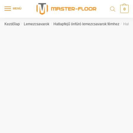
0
MENÜ
Kezdőlap
/
Lemezcsavarok
/
Hatlapfejű önfúró lemezcsavarok fémhez
/
Hatla