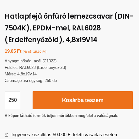
Hatlapfejű önfúró lemezcsavar (DIN-
7504K), EPDM-mel, RAL6028
(Erdeifenyőzöld), 4,8x19V14
19,05
Ft
(Nettó:
15,00
Ft
)
Anyagminőség: acél (C1022)
Felület: RAL6028 (Erdeifenyőzöld)
Méret: 4,8x19V14
Csomagolási egység: 250 db
Kosárba teszem
A képen látható termék teljes mértékben megfelel a valóságnak.
Ingyenes kiszállítás 50.000 Ft feletti vásárlás esetén