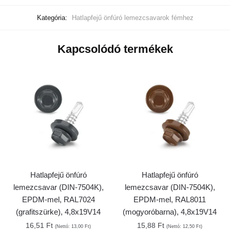
Kategória:
Hatlapfejű önfúró lemezcsavarok fémhez
Kapcsolódó termékek
Hatlapfejű önfúró
Hatlapfejű önfúró
lemezcsavar (DIN-7504K),
lemezcsavar (DIN-7504K),
EPDM-mel, RAL7024
EPDM-mel, RAL8011
(grafitszürke), 4,8x19V14
(mogyoróbarna), 4,8x19V14
16,51
Ft
15,88
Ft
(Nettó:
13,00
Ft
)
(Nettó:
12,50
Ft
)