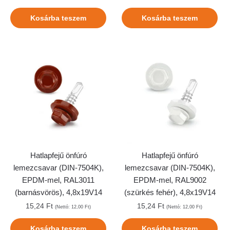
Kosárba teszem
Kosárba teszem
Hatlapfejű önfúró
Hatlapfejű önfúró
lemezcsavar (DIN-7504K),
lemezcsavar (DIN-7504K),
EPDM-mel, RAL3011
EPDM-mel, RAL9002
(barnásvörös), 4,8x19V14
(szürkés fehér), 4,8x19V14
15,24
Ft
15,24
Ft
(Nettó:
12,00
Ft
)
(Nettó:
12,00
Ft
)
Kosárba teszem
Kosárba teszem