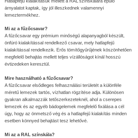
Hatlapfejű kialakításuk mellett a RAL színskálára épülő
árnyalatot kaptak, így jól illeszkednek valamennyi
lemeztermékhez.
Mi az a fűzőcsavar?
A fűzőcsavar egy prémium minőségű alapanyagból készült,
önfúró kialakítással rendelkező csavar, mely hatlapfejű
kialakítással rendelkezik. Erős tömítőgyűrűjének köszönhetően
megfelelő behajtás mellett teljes vízállóságot kínál hosszú
évtizedeken keresztül.
Mire használható a fűzőcsavar?
A fűzőcsavar elsődleges felhasználási területét a különféle
méretű lemezek tartós, vízhatlan rögzítése adja. Különösen
gyakran alkalmazzák tetőszerkezeteknél, ahol a cserepes
lemezek és az egyéb bádogelemek megfelelő fixálása a cél
úgy, hogy az önmetsző vég és a hatlapfejű kialakítás minden
esetben könnyed behajtást tesz lehetővé.
Mi az a RAL színskála?