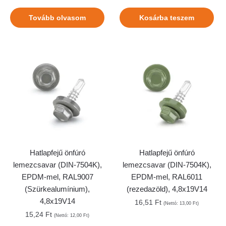
Tovább olvasom
Kosárba teszem
Hatlapfejű önfúró
Hatlapfejű önfúró
lemezcsavar (DIN-7504K),
lemezcsavar (DIN-7504K),
EPDM-mel, RAL9007
EPDM-mel, RAL6011
(Szürkealumínium),
(rezedazöld), 4,8x19V14
4,8x19V14
16,51
Ft
(Nettó:
13,00
Ft
)
15,24
Ft
(Nettó:
12,00
Ft
)