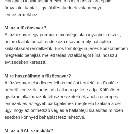
Hatlapfejű kialakításuk mellett a RAL színskálára épülő
árnyalatot kaptak, így jól illeszkednek valamennyi
lemeztermékhez.
Mi az a fűzőcsavar?
A fűzőcsavar egy prémium minőségű alapanyagból készült,
önfúró kialakítással rendelkező csavar, mely hatlapfejű
kialakítással rendelkezik. Erős tömítőgyűrűjének köszönhetően
megfelelő behajtás mellett teljes vízállóságot kínál hosszú
évtizedeken keresztül.
Mire használható a fűzőcsavar?
A fűzőcsavar elsődleges felhasználási területét a különféle
méretű lemezek tartós, vízhatlan rögzítése adja. Különösen
gyakran alkalmazzák tetőszerkezeteknél, ahol a cserepes
lemezek és az egyéb bádogelemek megfelelő fixálása a cél
úgy, hogy az önmetsző vég és a hatlapfejű kialakítás minden
esetben könnyed behajtást tesz lehetővé.
Mi az a RAL színskála?