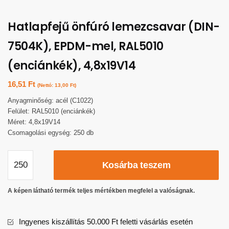
Hatlapfejű önfúró lemezcsavar (DIN-
7504K), EPDM-mel, RAL5010
(enciánkék), 4,8x19V14
16,51
Ft
(Nettó:
13,00
Ft
)
Anyagminőség: acél (C1022)
Felület: RAL5010 (enciánkék)
Méret: 4,8x19V14
Csomagolási egység: 250 db
Kosárba teszem
A képen látható termék teljes mértékben megfelel a valóságnak.
Ingyenes kiszállítás 50.000 Ft feletti vásárlás esetén