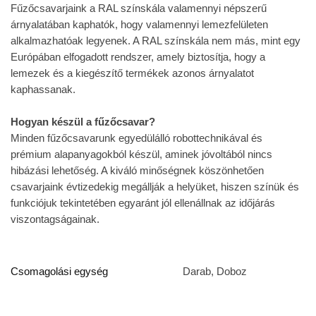
Fűzőcsavarjaink a RAL színskála valamennyi népszerű
árnyalatában kaphatók, hogy valamennyi lemezfelületen
alkalmazhatóak legyenek. A RAL színskála nem más, mint egy
Európában elfogadott rendszer, amely biztosítja, hogy a
lemezek és a kiegészítő termékek azonos árnyalatot
kaphassanak.
Hogyan készül a fűzőcsavar?
Minden fűzőcsavarunk egyedülálló robottechnikával és
prémium alapanyagokból készül, aminek jóvoltából nincs
hibázási lehetőség. A kiváló minőségnek köszönhetően
csavarjaink évtizedekig megállják a helyüket, hiszen színük és
funkciójuk tekintetében egyaránt jól ellenállnak az időjárás
viszontagságainak.
Csomagolási egység
Darab, Doboz