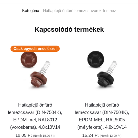
Kategória:
Hatlapfejű önfúró lemezcsavarok fémhez
Kapcsolódó termékek
Csak egyedi rendelésre!
Hatlapfejű önfúró
Hatlapfejű önfúró
lemezcsavar (DIN-7504K),
lemezcsavar (DIN-7504K),
EPDM-mel, RAL8012
EPDM-MEL, RAL9005
(vörösbarna), 4,8x19V14
(mélyfekete), 4,8x19V14
19,05
Ft
15,24
Ft
(Nettó:
15,00
Ft
)
(Nettó:
12,00
Ft
)