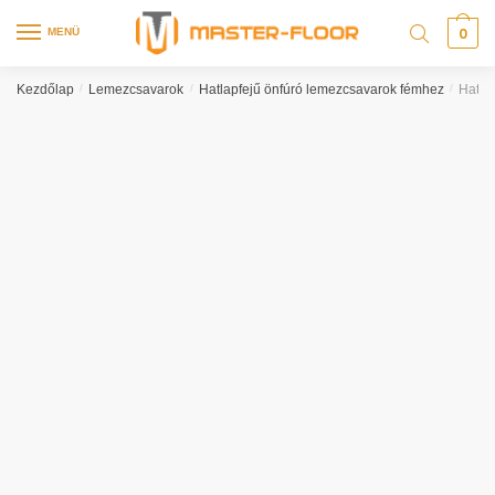
0
MENÜ
Kezdőlap
/
Lemezcsavarok
/
Hatlapfejű önfúró lemezcsavarok fémhez
/
Hatla