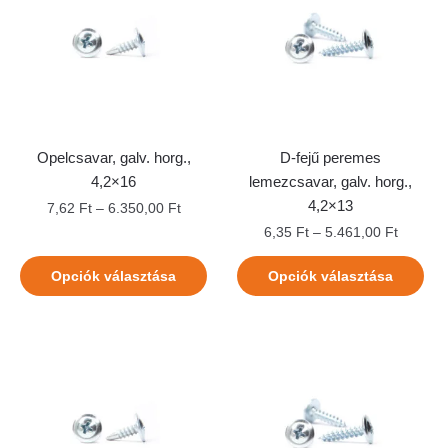
Opelcsavar, galv. horg.,
D-fejű peremes
4,2×16
lemezcsavar, galv. horg.,
4,2×13
7,62
Ft
–
6.350,00
Ft
6,35
Ft
–
5.461,00
Ft
Opciók választása
Opciók választása