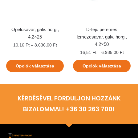
Opelcsavar, galv. horg.,
D-fejű peremes
4,2×25
lemezcsavar, galv. horg.,
4,2×50
10,16
Ft
–
8.636,00
Ft
16,51
Ft
–
6.985,00
Ft
Opciók választása
Opciók választása
KÉRDÉSÉVEL FORDULJON HOZZÁNK
BIZALOMMAL! +36 30 263 7001