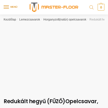
0
MENÜ
Kezdőlap
/
Lemezcsavarok
/
Horganyzott(natúr) opelcsavarok
/
Redukált hegy
Redukált hegyű (FŰZŐ)Opelcsavar,