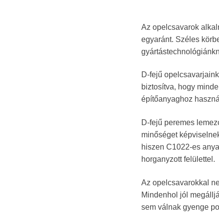
Az opelcsavarok alkal
egyaránt. Széles körb
gyártástechnológiánk
D-fejű opelcsavarjaink
biztosítva, hogy mind
építőanyaghoz használ
D-fejű peremes lemezc
minőséget képviselnek
hiszen C1022-es anya
horganyzott felülettel.
Az opelcsavarokkal n
Mindenhol jól megáll
sem válnak gyenge pon