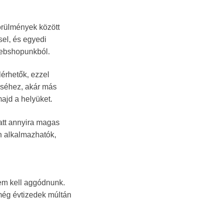
örülmények között
sel, és egyedi
webshopunkból.
lérhetők, ezzel
éséhez, akár más
ajd a helyüket.
att annyira magas
n alkalmazhatók,
em kell aggódnunk.
még évtizedek múltán