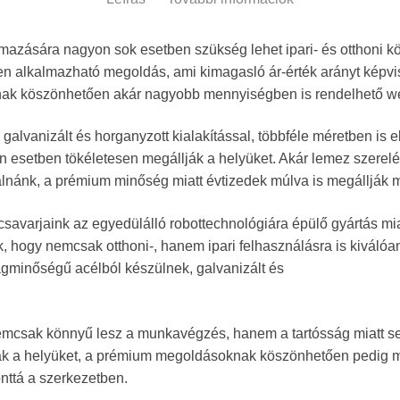
mazására nagyon sok esetben szükség lehet ipari- és otthoni k
en alkalmazható megoldás, ami kimagasló ár-érték arányt képvi
nak köszönhetően akár nagyobb mennyiségben is rendelhető 
 galvanizált és horganyzott kialakítással, többféle méretben is e
en esetben tökéletesen megállják a helyüket. Akár lemez szerel
nánk, a prémium minőség miatt évtizedek múlva is megállják m
savarjaink az egyedülálló robottechnológiára épülő gyártás mi
, hogy nemcsak otthoni-, hanem ipari felhasználásra is kiválóa
gminőségű acélból készülnek, galvanizált és
emcsak könnyű lesz a munkavégzés, hanem a tartósság miatt s
ják a helyüket, a prémium megoldásoknak köszönhetően pedig 
ttá a szerkezetben.