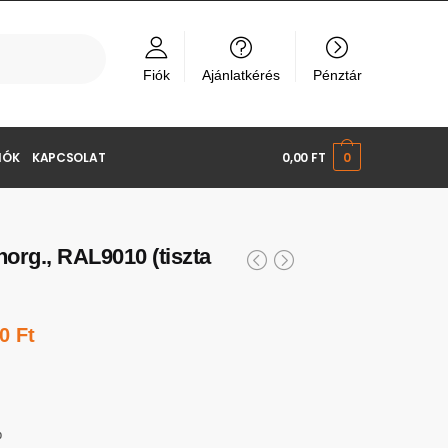
Fiók
Ajánlatkérés
Pénztár
IÓK
KAPCSOLAT
0,00
FT
0
horg., RAL9010 (tiszta
00
Ft
b