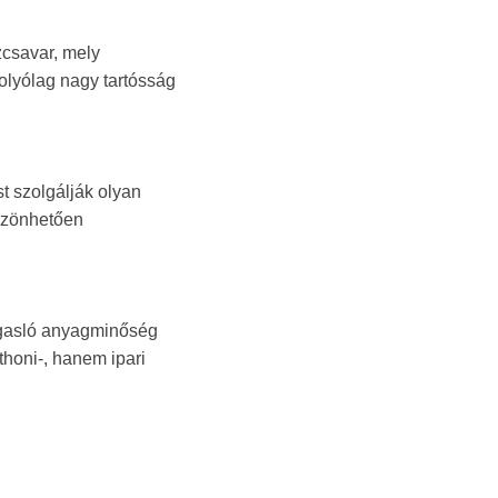
zcsavar, mely
folyólag nagy tartósság
t szolgálják olyan
szönhetően
magasló anyagminőség
honi-, hanem ipari