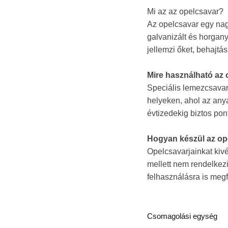
Mi az az opelcsavar?
Az opelcsavar egy nag
galvanizált és horgany
jellemzi őket, behajtás
Mire használható az
Speciális lemezcsavar
helyeken, ahol az an
évtizedekig biztos po
Hogyan készül az op
Opelcsavarjainkat kiv
mellett nem rendelkez
felhasználásra is megf
Csomagolási egység