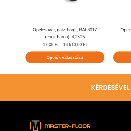
Opelcsavar, galv. horg., RAL8017
Opelc
(csok.barna), 4,2×25
19,05
Ft
–
16.510,00
Ft
Opciók választása
KÉRDÉSÉVEL