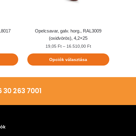
AL8017
Opelcsavar, galv. horg., RAL3009
(oxidvörös), 4,2×25
t
19,05
Ft
–
16.510,00
Ft
Opciók választása
30 263 7001
iók