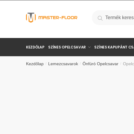
Keresés
KEZDŐLAP
SZÍNES OPELCSAVAR
SZÍNES KAPUPÁNT C
Kezdőlap
Lemezcsavarok
Önfúró Opelcsavar
Opelc
/
/
/