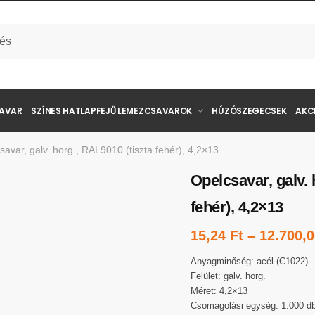
SAVAR
SZÍNES HATLAPFEJŰ LEMEZCSAVAROK
HÚZÓSZEGECSEK
AKC
savar, galv. horg., RAL9010 (tiszta fehér), 4,2×13
Opelcsavar, galv. 
fehér), 4,2×13
15,24
Ft
–
12.700,
Anyagminőség: acél (C1022)
Felület: galv. horg.
Méret: 4,2×13
Csomagolási egység: 1.000 d