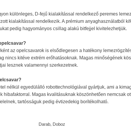
yon különleges, D-fejű kialakítással rendelkező peremes leme
zott kialakítással rendelkezik. A prémium anyaghasználatból ki
ukat pedig hagyományos csillag alakú bitfejjel kivitelezhetjük.
 opelcsavar?
ként az opelcsavarok is elsődlegesen a hatékony lemezrögzítés
yag nincs kitéve extrém erőhatásoknak. Magas minőségének kö
ntjai lesznek valamennyi szerkezetnek.
elcsavar?
étel nélkül egyedülálló robottechnológiával gyártjuk, ami a ki
ik hibafaktorral. Magas kvalitásuknak köszönhetően nemcsak ott
elelnek, tartósságuk pedig évtizedekig borítékolható.
Darab, Doboz