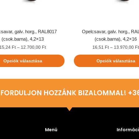
savar, galv. horg., RAL8017
Opelcsavar, galv. horg., R
(csok.barna), 4,2×13
(csok.barna), 4,2×16
15,24
Ft
–
12.700,00
Ft
16,51
Ft
–
13.970,00
F
Opciók választása
Opciók választása
 FORDULJON HOZZÁNK BIZALOMMAL! +36 
Menü
Informác