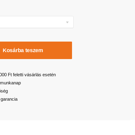
Kosárba teszem
000 Ft feletti vásárlás esetén
 3 munkanap
őség
 garancia