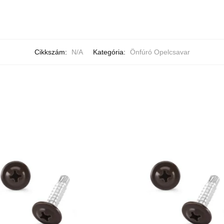
Cikkszám:
N/A
Kategória:
Önfúró Opelcsavar