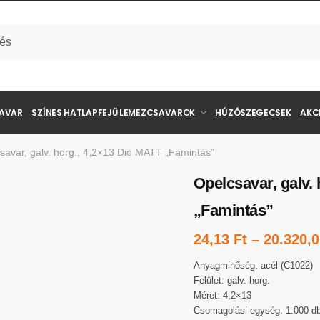
SAVAR
SZÍNES HATLAPFEJŰ LEMEZCSAVAROK
HÚZÓSZEGECSEK
AKC
savar, galv. horg., 4,2×13 Dió MATT „Famintás”
Opelcsavar, galv.
„Famintás”
24,13
Ft
–
20.320,
Anyagminőség: acél (C1022)
Felület: galv. horg.
Méret: 4,2×13
Csomagolási egység: 1.000 d