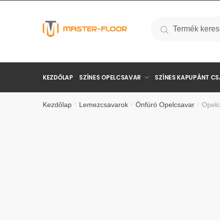
Keresés
KEZDŐLAP
SZÍNES OPELCSAVAR
SZÍNES KAPUPÁNT C
Kezdőlap
Lemezcsavarok
Önfúró Opelcsavar
Opelc
/
/
/