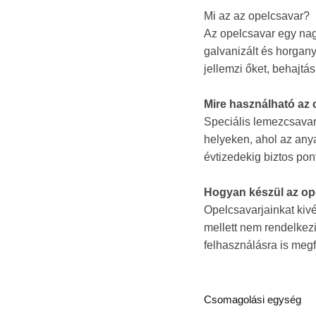
Mi az az opelcsavar?
Az opelcsavar egy nag
galvanizált és horgany
jellemzi őket, behajtás
Mire használható az
Speciális lemezcsavar
helyeken, ahol az an
évtizedekig biztos po
Hogyan készül az op
Opelcsavarjainkat kiv
mellett nem rendelkez
felhasználásra is megf
Csomagolási egység