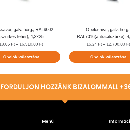
savar, galv. horg., RAL9002
Opelcsavar, galv. horg.
(szürkés fehér), 4,2×25
RAL7016(antracitszürke), 4
19,05
Ft
–
16.510,00
Ft
15,24
Ft
–
12.700,00
F
Opciók választása
Opciók választása
 FORDULJON HOZZÁNK BIZALOMMAL! +36 
Menü
Informác