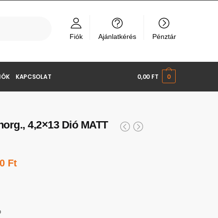
Fiók
Ajánlatkérés
Pénztár
IÓK
KAPCSOLAT
0,00
FT
0
 horg., 4,2×13 Dió MATT
00
Ft
b