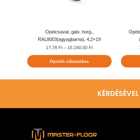
Opelcsavar, galv. horg.,
Opelc
RAL8003(agyagbarna), 4,2×19
17,78
Ft
–
15.240,00
Ft
Opciók választása
KÉRDÉSÉVEL