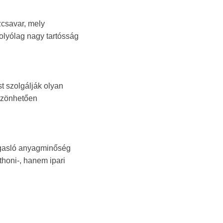
zcsavar, mely
folyólag nagy tartósság
t szolgálják olyan
szönhetően
magasló anyagminőség
honi-, hanem ipari