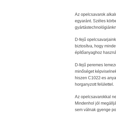
Az opelcsavarok alkal
egyaránt. Széles körb
gyártástechnológiánk
D-fejű opelcsavarjaink
biztosítva, hogy mind
építőanyaghoz használ
D-fejű peremes lemezc
minőséget képviselnek
hiszen C1022-es anya
horganyzott felülettel.
Az opelcsavarokkal n
Mindenhol jól megáll
sem válnak gyenge pon