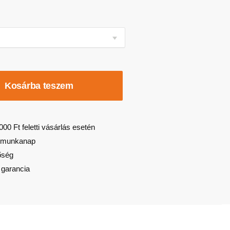
Kosárba teszem
000 Ft feletti vásárlás esetén
 3 munkanap
őség
 garancia