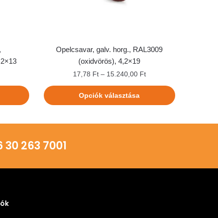
,
Opelcsavar, galv. horg., RAL3009
,2×13
(oxidvörös), 4,2×19
t
17,78
Ft
–
15.240,00
Ft
Opciók választása
30 263 7001
iók