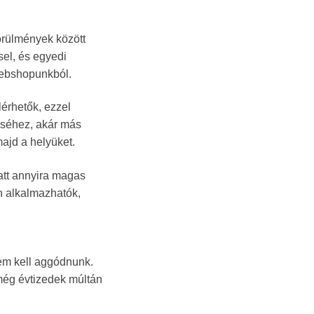
örülmények között
sel, és egyedi
webshopunkból.
lérhetők, ezzel
éséhez, akár más
ajd a helyüket.
att annyira magas
n alkalmazhatók,
em kell aggódnunk.
még évtizedek múltán