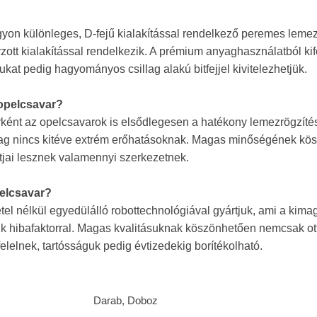
yon különleges, D-fejű kialakítással rendelkező peremes leme
zott kialakítással rendelkezik. A prémium anyaghasználatból ki
ukat pedig hagyományos csillag alakú bitfejjel kivitelezhetjük.
 opelcsavar?
ként az opelcsavarok is elsődlegesen a hatékony lemezrögzítés
yag nincs kitéve extrém erőhatásoknak. Magas minőségének kö
ntjai lesznek valamennyi szerkezetnek.
elcsavar?
étel nélkül egyedülálló robottechnológiával gyártjuk, ami a ki
ik hibafaktorral. Magas kvalitásuknak köszönhetően nemcsak ott
elelnek, tartósságuk pedig évtizedekig borítékolható.
Darab, Doboz