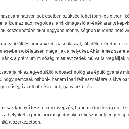
mazására nagyon sok esetben szükség lehet ipari- és otthoni k
en alkalmazható megoldás, ami kimagasló ár-érték arányt képvi
nak köszönhetően akár nagyobb mennyiségben is rendelhető 
 galvanizált és horganyzott kialakítással, többféle méretben is e
en esetben tökéletesen megállják a helyüket. Akár lemez szerel
nánk, a prémium minőség miatt évtizedek múlva is megállják m
savarjaink az egyedülálló robottechnológiára épülő gyártás mi
, hogy nemcsak otthoni-, hanem ipari felhasználásra is kiválóa
gminőségű acélból készülnek, galvanizált és
emcsak könnyű lesz a munkavégzés, hanem a tartósság miatt s
ják a helyüket, a prémium megoldásoknak köszönhetően pedig 
ttá a szerkezetben.