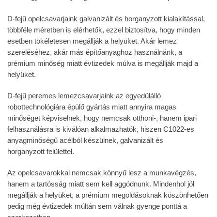
D-fejű opelcsavarjaink galvanizált és horganyzott kialakítással,
többféle méretben is elérhetők, ezzel biztosítva, hogy minden
esetben tökéletesen megállják a helyüket. Akár lemez
szereléséhez, akár más építőanyaghoz használnánk, a
prémium minőség miatt évtizedek múlva is megállják majd a
helyüket.
D-fejű peremes lemezcsavarjaink az egyedülálló
robottechnológiára épülő gyártás miatt annyira magas
minőséget képviselnek, hogy nemcsak otthoni-, hanem ipari
felhasználásra is kiválóan alkalmazhatók, hiszen C1022-es
anyagminőségű acélból készülnek, galvanizált és
horganyzott felülettel.
Az opelcsavarokkal nemcsak könnyű lesz a munkavégzés,
hanem a tartósság miatt sem kell aggódnunk. Mindenhol jól
megállják a helyüket, a prémium megoldásoknak köszönhetően
pedig még évtizedek múltán sem válnak gyenge ponttá a