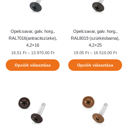
Opelcsavar, galv. horg.,
Opelcsavar, galv. horg.,
RAL7016(antracitszürke),
RAL8019 (szürkésbarna),
4,2×16
4,2×25
16,51
Ft
–
13.970,00
Ft
19,05
Ft
–
16.510,00
Ft
Opciók választása
Opciók választása