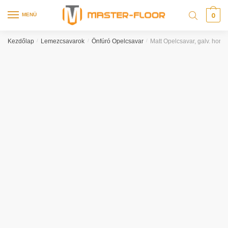
0
MENÜ
Kezdőlap
/
Lemezcsavarok
/
Önfúró Opelcsavar
/
Matt Opelcsavar, galv. horg