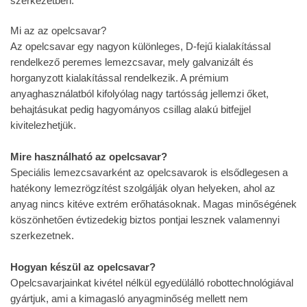
szerkezetben.
Mi az az opelcsavar?
Az opelcsavar egy nagyon különleges, D-fejű kialakítással
rendelkező peremes lemezcsavar, mely galvanizált és
horganyzott kialakítással rendelkezik. A prémium
anyaghasználatból kifolyólag nagy tartósság jellemzi őket,
behajtásukat pedig hagyományos csillag alakú bitfejjel
kivitelezhetjük.
Mire használható az opelcsavar?
Speciális lemezcsavarként az opelcsavarok is elsődlegesen a
hatékony lemezrögzítést szolgálják olyan helyeken, ahol az
anyag nincs kitéve extrém erőhatásoknak. Magas minőségének
köszönhetően évtizedekig biztos pontjai lesznek valamennyi
szerkezetnek.
Hogyan készül az opelcsavar?
Opelcsavarjainkat kivétel nélkül egyedülálló robottechnológiával
gyártjuk, ami a kimagasló anyagminőség mellett nem