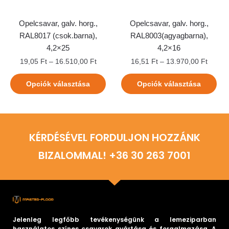
Opelcsavar, galv. horg.,
Opelcsavar, galv. horg.,
RAL8017 (csok.barna),
RAL8003(agyagbarna),
4,2×25
4,2×16
19,05
Ft
–
16.510,00
Ft
16,51
Ft
–
13.970,00
Ft
Opciók választása
Opciók választása
KÉRDÉSÉVEL FORDULJON HOZZÁNK
BIZALOMMAL! +36 30 263 7001
Jelenleg legfőbb tevékenységünk a lemeziparban
használatos színes csavarok gyártása és forgalmazása. A