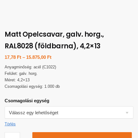
Matt Opelcsavar, galv. horg.,
RAL8028 (földbarna), 4,2×13
17,78
Ft
–
15.875,00
Ft
Anyagminőség: acél (C1022)
Felület: galv. horg.
Méret: 4,2×13
Csomagolási egység: 1.000 db
Csomagolási egység
Törlés