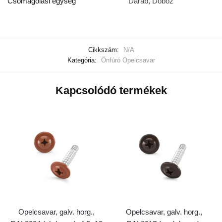
Csomagolási egység
Darab, Doboz
Cikkszám:
N/A
Kategória:
Önfúró Opelcsavar
Kapcsolódó termékek
Opelcsavar, galv. horg.,
Opelcsavar, galv. horg.,