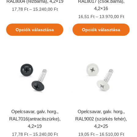
RAL8004 (rézbarna), 4,2×19
RAL8017 (csok.barna),
4,2×16
17,78
Ft
–
15.240,00
Ft
16,51
Ft
–
13.970,00
Ft
Opciók választása
Opciók választása
Opelcsavar, galv. horg.,
Opelcsavar, galv. horg.,
RAL7016(antracitszürke),
RAL9002 (szürkés fehér),
4,2×19
4,2×25
17,78
Ft
–
15.240,00
Ft
19,05
Ft
–
16.510,00
Ft