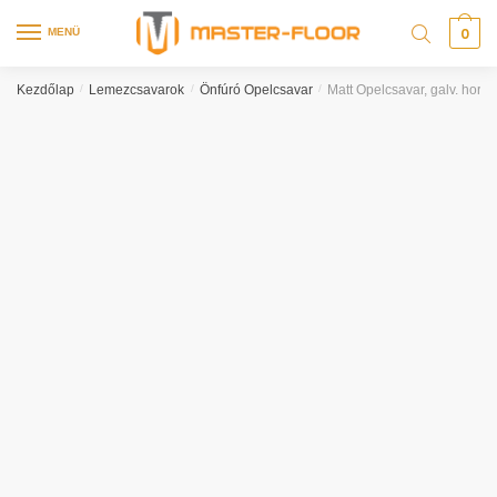
0
MENÜ
Kezdőlap
/
Lemezcsavarok
/
Önfúró Opelcsavar
/
Matt Opelcsavar, galv. horg