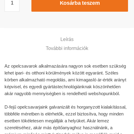
Kosárba teszem
Leírás
További információk
Az opelcsavarok alkalmazására nagyon sok esetben szükség
lehet ipari- és otthoni körülmények között egyaránt. Széles
körben alkalmazható megoldás, ami kimagasló ár-érték arányt
képvisel, és egyedi gyártástechnológiánknak köszönhetően
akár nagyobb mennyiségben is rendelhető webshopunkból.
D-fejű opelcsavarjaink galvanizált és horganyzott kialakítással,
többféle méretben is elérhetők, ezzel biztosítva, hogy minden
esetben tökéletesen megállják a helyüket. Akár lemez
szereléséhez, akár más építőanyaghoz használnánk, a