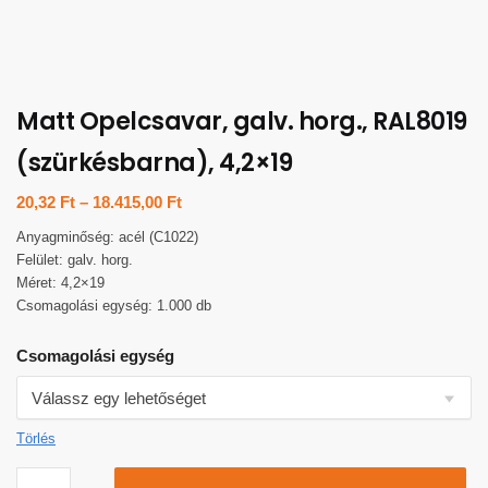
Matt Opelcsavar, galv. horg., RAL8019
(szürkésbarna), 4,2×19
20,32
Ft
–
18.415,00
Ft
Anyagminőség: acél (C1022)
Felület: galv. horg.
Méret: 4,2×19
Csomagolási egység: 1.000 db
Csomagolási egység
Törlés