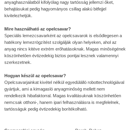
anyaghasználatból kifolyólag nagy tartósság jellemzi őket,
behajtásukat pedig hagyományos csillag alakú bitfejjel
kivitelezhetjük.
Mire használható az opelcsavar?
Speciális lemezcsavarként az opelcsavarok is elsődlegesen a
hatékony lemezrögzítést szolgálják olyan helyeken, ahol az
anyag nincs kitéve extrém erőhatásoknak. Magas minőségének
köszönhetően évtizedekig biztos pontjai lesznek valamennyi
szerkezetnek.
Hogyan készül az opelcsavar?
Opelcsavarjainkat kivétel nélkül egyedülálló robottechnológiával
gyártjuk, ami a kimagasló anyagminőség mellett nem
rendelkezik hibafaktorral. Magas kvalitásuknak köszönhetően
nemcsak otthoni-, hanem ipari felhasználásra is megfelelnek,
tartósságuk pedig évtizedekig borítékolható.