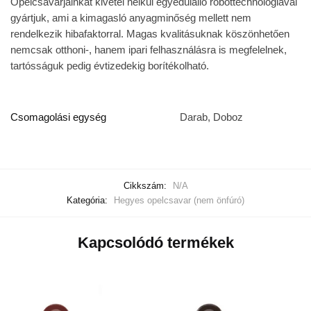
Opelcsavarjainkat kivétel nélkül egyedülálló robottechnológiával
gyártjuk, ami a kimagasló anyagminőség mellett nem
rendelkezik hibafaktorral. Magas kvalitásuknak köszönhetően
nemcsak otthoni-, hanem ipari felhasználásra is megfelelnek,
tartósságuk pedig évtizedekig borítékolható.
Csomagolási egység
Darab, Doboz
Cikkszám:
N/A
Kategória:
Hegyes opelcsavar (nem önfúró)
Kapcsolódó termékek