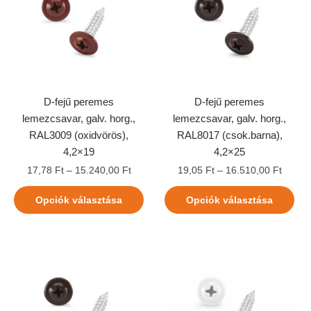
D-fejű peremes
D-fejű peremes
lemezcsavar, galv. horg.,
lemezcsavar, galv. horg.,
RAL3009 (oxidvörös),
RAL8017 (csok.barna),
4,2×19
4,2×25
17,78
Ft
–
15.240,00
Ft
19,05
Ft
–
16.510,00
Ft
Opciók választása
Opciók választása