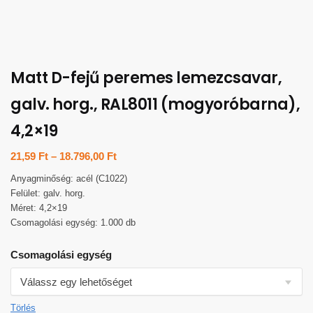
Matt D-fejű peremes lemezcsavar,
galv. horg., RAL8011 (mogyoróbarna),
4,2×19
21,59
Ft
–
18.796,00
Ft
Anyagminőség: acél (C1022)
Felület: galv. horg.
Méret: 4,2×19
Csomagolási egység: 1.000 db
Csomagolási egység
Törlés