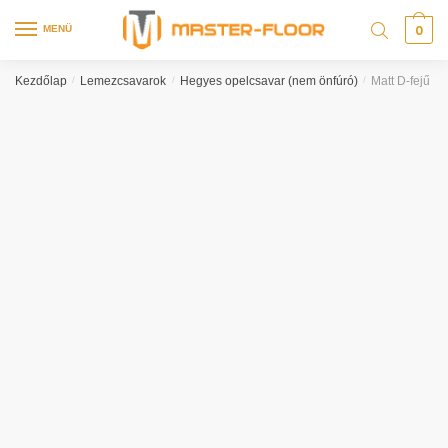
0
MENÜ
Kezdőlap
/
Lemezcsavarok
/
Hegyes opelcsavar (nem önfúró)
/
Matt D-fejű p