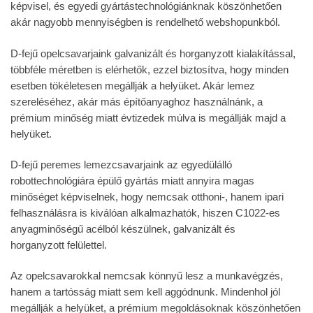
képvisel, és egyedi gyártástechnológiánknak köszönhetően
akár nagyobb mennyiségben is rendelhető webshopunkból.
D-fejű opelcsavarjaink galvanizált és horganyzott kialakítással,
többféle méretben is elérhetők, ezzel biztosítva, hogy minden
esetben tökéletesen megállják a helyüket. Akár lemez
szereléséhez, akár más építőanyaghoz használnánk, a
prémium minőség miatt évtizedek múlva is megállják majd a
helyüket.
D-fejű peremes lemezcsavarjaink az egyedülálló
robottechnológiára épülő gyártás miatt annyira magas
minőséget képviselnek, hogy nemcsak otthoni-, hanem ipari
felhasználásra is kiválóan alkalmazhatók, hiszen C1022-es
anyagminőségű acélból készülnek, galvanizált és
horganyzott felülettel.
Az opelcsavarokkal nemcsak könnyű lesz a munkavégzés,
hanem a tartósság miatt sem kell aggódnunk. Mindenhol jól
megállják a helyüket, a prémium megoldásoknak köszönhetően