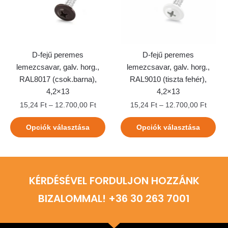
D-fejű peremes
D-fejű peremes
lemezcsavar, galv. horg.,
lemezcsavar, galv. horg.,
RAL8017 (csok.barna),
RAL9010 (tiszta fehér),
4,2×13
4,2×13
15,24
Ft
–
12.700,00
Ft
15,24
Ft
–
12.700,00
Ft
Opciók választása
Opciók választása
KÉRDÉSÉVEL FORDULJON HOZZÁNK
BIZALOMMAL! +36 30 263 7001