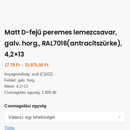
Matt D-fejű peremes lemezcsavar,
galv. horg., RAL7016(antracitszürke),
4,2×13
17,78
Ft
–
15.875,00
Ft
Anyagminőség: acél (C1022)
Felület: galv. horg.
Méret: 4,2×13
Csomagolási egység: 1.000 db
Csomagolási egység
Törlés