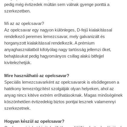
pedig még évtizedek múltán sem válnak gyenge ponttá a
szerkezetben.
Mi az az opelcsavar?
Az opelcsavar egy nagyon különleges, D-fejű kialakítással
rendelkező peremes lemezcsavar, mely galvanizált és
horganyzott kialakítással rendelkezik. A prémium
anyaghasználatból kifolyólag nagy tartósság jellemzi őket,
behajtásukat pedig hagyományos csillag alakú bitfejjel
kivitelezhetjük.
Mire használható az opelcsavar?
Speciális lemezcsavarként az opelcsavarok is elsődlegesen a
hatékony lemezrögzítést szolgálják olyan helyeken, ahol az
anyag nincs kitéve extrém erőhatásoknak. Magas minőségének
köszönhetően évtizedekig biztos pontjai lesznek valamennyi
szerkezetnek.
Hogyan készül az opelcsavar?