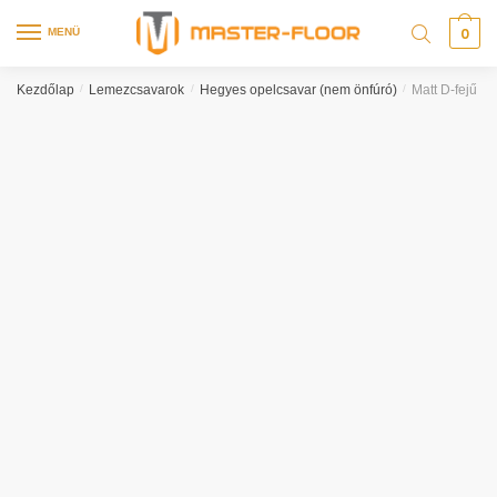
0
MENÜ
Kezdőlap
/
Lemezcsavarok
/
Hegyes opelcsavar (nem önfúró)
/
Matt D-fejű p