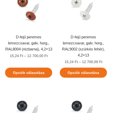
D-fejű peremes
D-fejű peremes
lemezcsavar, galv. horg.,
lemezcsavar, galv. horg.,
RAL8004 (rézbarna), 4,2×13
RAL9002 (szürkés fehér),
4,2×13
15,24
Ft
–
12.700,00
Ft
15,24
Ft
–
12.700,00
Ft
Opciók választása
Opciók választása