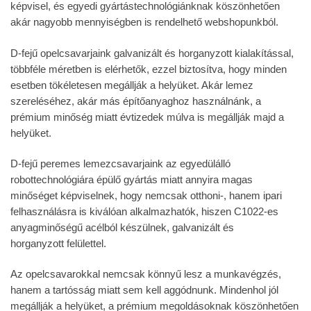
képvisel, és egyedi gyártástechnológiánknak köszönhetően
akár nagyobb mennyiségben is rendelhető webshopunkból.
D-fejű opelcsavarjaink galvanizált és horganyzott kialakítással,
többféle méretben is elérhetők, ezzel biztosítva, hogy minden
esetben tökéletesen megállják a helyüket. Akár lemez
szereléséhez, akár más építőanyaghoz használnánk, a
prémium minőség miatt évtizedek múlva is megállják majd a
helyüket.
D-fejű peremes lemezcsavarjaink az egyedülálló
robottechnológiára épülő gyártás miatt annyira magas
minőséget képviselnek, hogy nemcsak otthoni-, hanem ipari
felhasználásra is kiválóan alkalmazhatók, hiszen C1022-es
anyagminőségű acélból készülnek, galvanizált és
horganyzott felülettel.
Az opelcsavarokkal nemcsak könnyű lesz a munkavégzés,
hanem a tartósság miatt sem kell aggódnunk. Mindenhol jól
megállják a helyüket, a prémium megoldásoknak köszönhetően