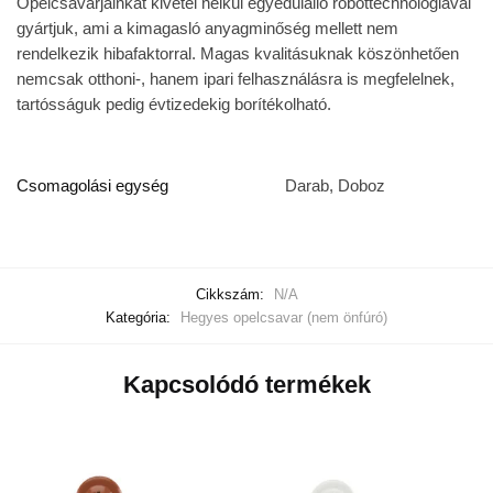
Opelcsavarjainkat kivétel nélkül egyedülálló robottechnológiával
gyártjuk, ami a kimagasló anyagminőség mellett nem
rendelkezik hibafaktorral. Magas kvalitásuknak köszönhetően
nemcsak otthoni-, hanem ipari felhasználásra is megfelelnek,
tartósságuk pedig évtizedekig borítékolható.
Csomagolási egység
Darab, Doboz
Cikkszám:
N/A
Kategória:
Hegyes opelcsavar (nem önfúró)
Kapcsolódó termékek