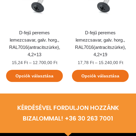
D-fejű peremes
D-fejű peremes
lemezcsavar, galv. horg.,
lemezcsavar, galv. horg.,
RAL7016(antracitszürke),
RAL7016(antracitszürke),
4,2×13
4,2×19
15,24
Ft
–
12.700,00
Ft
17,78
Ft
–
15.240,00
Ft
Opciók választása
Opciók választása
KÉRDÉSÉVEL FORDULJON HOZZÁNK
BIZALOMMAL! +36 30 263 7001