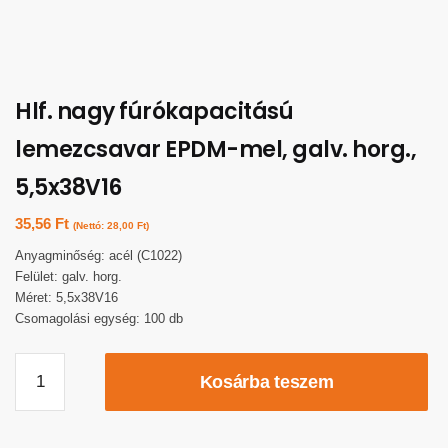
Hlf. nagy fúrókapacitású
lemezcsavar EPDM-mel, galv. horg.,
5,5x38V16
35,56
Ft
(Nettó:
28,00
Ft
)
Anyagminőség: acél (C1022)
Felület: galv. horg.
Méret: 5,5x38V16
Csomagolási egység: 100 db
Kosárba teszem