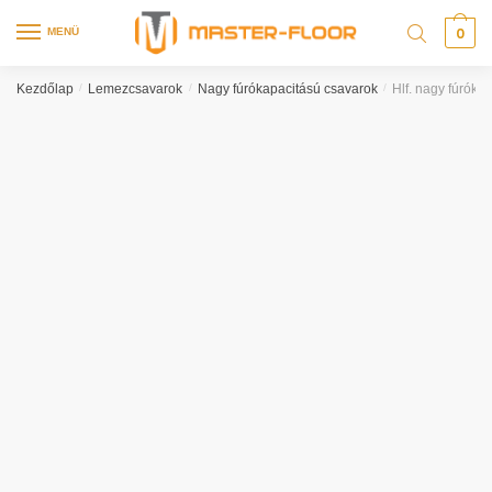
0
MENÜ
Kezdőlap
/
Lemezcsavarok
/
Nagy fúrókapacitású csavarok
/
Hlf. nagy fúrók