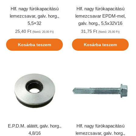
Hlf. nagy fúrókapacitású
Hlf. nagy fúrókapacitású
lemezcsavar, galv. horg.,
lemezcsavar EPDM-mel,
5,5×32
galv. horg., 5,5x32V16
25,40
Ft
31,75
Ft
(Nettó:
20,00
Ft
)
(Nettó:
25,00
Ft
)
Kosárba teszem
Kosárba teszem
E.P.D.M. alátét, galv. horg.,
Hlf. nagy fúrókapacitású
4,8/16
lemezcsavar, galv. horg.,