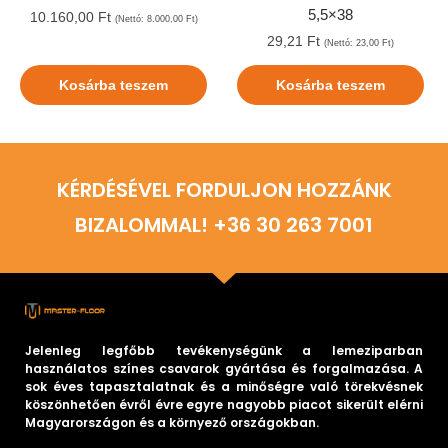
5,5×38
10.160,00
Ft
(Nettó:
8.000,00
Ft
)
29,21
Ft
(Nettó:
23,00
Ft
)
Kosárba teszem
Kosárba teszem
KÉRDÉSÉVEL FORDULJON HOZZÁNK
BIZALOMMAL! +36 30 263 7001
Jelenleg legfőbb tevékenységünk a lemeziparban
használatos színes csavarok gyártása és forgalmazása. A
sok éves tapasztalatnak és a minőségre való törekvésnek
köszönhetően évről évre egyre nagyobb piacot sikerült elérni
Magyarországon és a környező országokban.