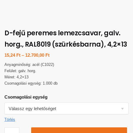
D-fejű peremes lemezcsavar, galv.
horg., RAL8019 (szürkésbarna), 4,2×13
15,24
Ft
–
12.700,00
Ft
Anyagminőség: acél (C1022)
Felület: galv. horg.
Méret: 4,2×13
Csomagolási egység: 1.000 db
Csomagolási egység
Törlés