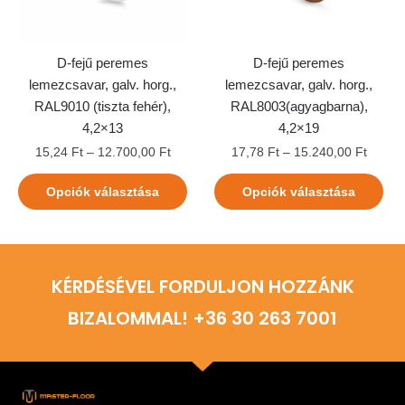
D-fejű peremes
D-fejű peremes
lemezcsavar, galv. horg.,
lemezcsavar, galv. horg.,
RAL9010 (tiszta fehér),
RAL8003(agyagbarna),
4,2×13
4,2×19
15,24
Ft
–
12.700,00
Ft
17,78
Ft
–
15.240,00
Ft
Opciók választása
Opciók választása
KÉRDÉSÉVEL FORDULJON HOZZÁNK
BIZALOMMAL! +36 30 263 7001