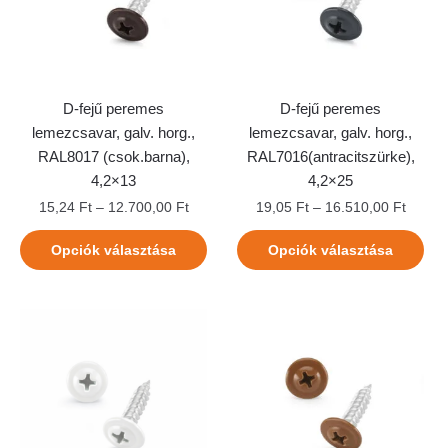
D-fejű peremes
D-fejű peremes
lemezcsavar, galv. horg.,
lemezcsavar, galv. horg.,
RAL8017 (csok.barna),
RAL7016(antracitszürke),
4,2×13
4,2×25
15,24
Ft
–
12.700,00
Ft
19,05
Ft
–
16.510,00
Ft
Opciók választása
Opciók választása