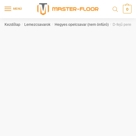
0
MENÜ
Kezdőlap
/
Lemezcsavarok
/
Hegyes opelcsavar (nem önfúró)
/
D-fejű pereme