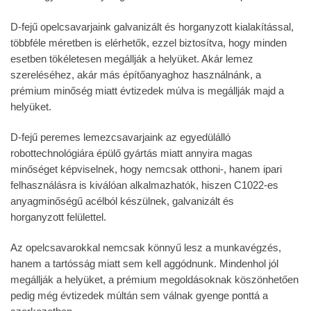
D-fejű opelcsavarjaink galvanizált és horganyzott kialakítással,
többféle méretben is elérhetők, ezzel biztosítva, hogy minden
esetben tökéletesen megállják a helyüket. Akár lemez
szereléséhez, akár más építőanyaghoz használnánk, a
prémium minőség miatt évtizedek múlva is megállják majd a
helyüket.
D-fejű peremes lemezcsavarjaink az egyedülálló
robottechnológiára épülő gyártás miatt annyira magas
minőséget képviselnek, hogy nemcsak otthoni-, hanem ipari
felhasználásra is kiválóan alkalmazhatók, hiszen C1022-es
anyagminőségű acélból készülnek, galvanizált és
horganyzott felülettel.
Az opelcsavarokkal nemcsak könnyű lesz a munkavégzés,
hanem a tartósság miatt sem kell aggódnunk. Mindenhol jól
megállják a helyüket, a prémium megoldásoknak köszönhetően
pedig még évtizedek múltán sem válnak gyenge ponttá a