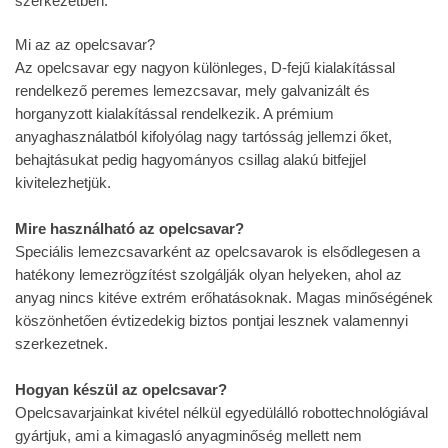
szerkezetben.
Mi az az opelcsavar?
Az opelcsavar egy nagyon különleges, D-fejű kialakítással
rendelkező peremes lemezcsavar, mely galvanizált és
horganyzott kialakítással rendelkezik. A prémium
anyaghasználatból kifolyólag nagy tartósság jellemzi őket,
behajtásukat pedig hagyományos csillag alakú bitfejjel
kivitelezhetjük.
Mire használható az opelcsavar?
Speciális lemezcsavarként az opelcsavarok is elsődlegesen a
hatékony lemezrögzítést szolgálják olyan helyeken, ahol az
anyag nincs kitéve extrém erőhatásoknak. Magas minőségének
köszönhetően évtizedekig biztos pontjai lesznek valamennyi
szerkezetnek.
Hogyan készül az opelcsavar?
Opelcsavarjainkat kivétel nélkül egyedülálló robottechnológiával
gyártjuk, ami a kimagasló anyagminőség mellett nem