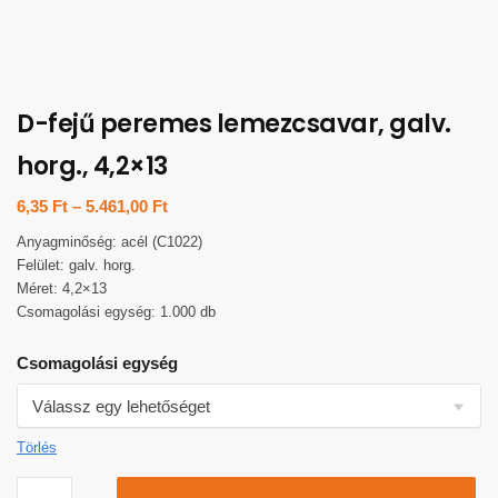
D-fejű peremes lemezcsavar, galv.
horg., 4,2×13
6,35
Ft
–
5.461,00
Ft
Anyagminőség: acél (C1022)
Felület: galv. horg.
Méret: 4,2×13
Csomagolási egység: 1.000 db
Csomagolási egység
Törlés