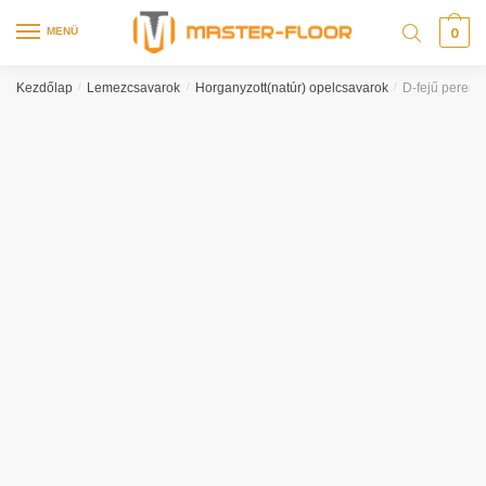
0
MENÜ
Kezdőlap
/
Lemezcsavarok
/
Horganyzott(natúr) opelcsavarok
/
D-fejű pereme