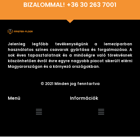
BIZALOMMAL! +36 30 263 7001
Jelenleg legfőbb tevékenységünk a lemeziparban
használatos színes csavarok gyártása és forgalmazása. A
sok éves tapasztalatnak és a minőségre való törekvésnek
köszönhetően évről évre egyre nagyobb piacot sikerült elérni
Magyarországon és a környező országokban.
© 2021 Minden jog fenntartva
Menü
Információk