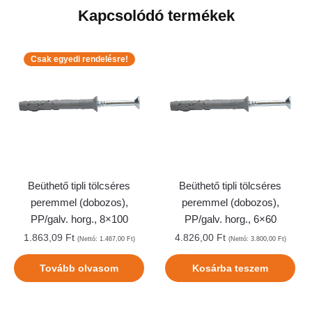
Kapcsolódó termékek
Csak egyedi rendelésre!
Beüthető tipli tölcséres
Beüthető tipli tölcséres
peremmel (dobozos),
peremmel (dobozos),
PP/galv. horg., 8×100
PP/galv. horg., 6×60
1.863,09
Ft
4.826,00
Ft
(Nettó:
1.467,00
Ft
)
(Nettó:
3.800,00
Ft
)
Tovább olvasom
Kosárba teszem