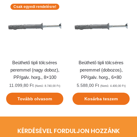
Csak egyedi rendelésre!
Beüthető tipli tölcséres
Beüthető tipli tölcséres
peremmel (nagy doboz),
peremmel (dobozos),
PP/galv. horg., 8×100
PP/galv. horg., 6×80
11.099,80
Ft
5.588,00
Ft
(Nettó:
8.740,00
Ft
)
(Nettó:
4.400,00
Ft
)
Tovább olvasom
Kosárba teszem
KÉRDÉSÉVEL FORDULJON HOZZÁNK