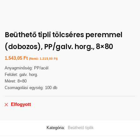
Beüthető tipli tölcséres peremmel
(dobozos), PP/galv. horg., 8×80
1.543,05
Ft
(Nettó:
1.215,00
Ft
)
Anyagminőség: PP/acél
Felület: galv. horg.
Méret: 8×80
Csomagolási egység: 100 db
Elfogyott
Kategória:
Beüthető tiplik