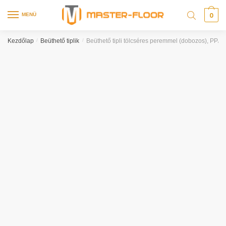
0
MENÜ
Kezdőlap
/
Beüthető tiplik
/
Beüthető tipli tölcséres peremmel (dobozos), PP/ga